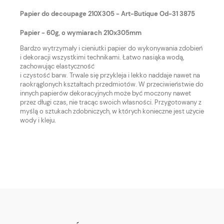
Papier do decoupage 210X305 - Art-Butique Od-31 3875
Papier - 60g, o wymiarach 210x305mm
Bardzo wytrzymały i cieniutki papier do wykonywania zdobień
i dekoracji wszystkimi technikami. Łatwo nasiąka wodą,
zachowując elastyczność
i czystość barw. Trwale się przykleja i lekko naddaje nawet na
raokrąglonych kształtach przedmiotów. W przeciwieństwie do
innych papierów dekoracyjnych może być moczony nawet
przez długi czas, nie tracąc swoich własności. Przygotowany z
myślą o sztukach zdobniczych, w których konieczne jest użycie
wody i kleju.