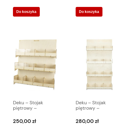
Do koszyka
Do koszyka
Deku – Stojak
Deku – Stojak
piętrowy –
piętrowy –
kaskadowy 65,5 x
kaskadowy stojący
74,3 cm 570139
120 x 80 cm
250,00 zł
280,00 zł
570139a