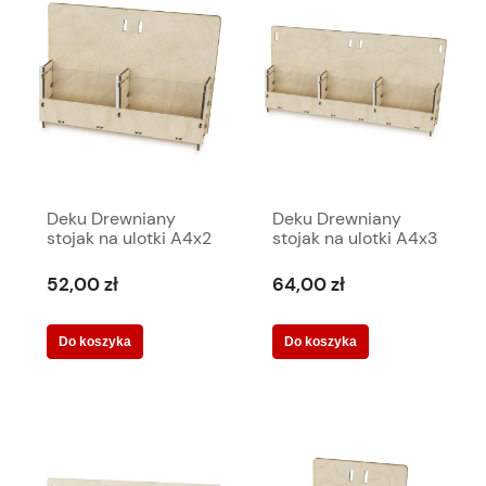
Deku Drewniany
Deku Drewniany
stojak na ulotki A4x2
stojak na ulotki A4x3
+ akryl 45x27,5x13
+ akryl 65,5x27,5x14
cm 570078
cm 570115
52,00 zł
64,00 zł
Do koszyka
Do koszyka