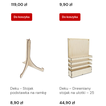
nodze (3) 100x48
cm
119,00 zł
9,90 zł
cm 570009
Do koszyka
Do koszyka
Deku - Stojak
Deku – Drewniany
podstawka na ramkę
stojak na ulotki – 25
książkę zdjęcie
cm x 35 cm x 6 cm -
notatki 000101
000184
8,90 zł
44,90 zł