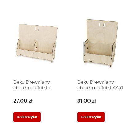
Deku Drewniany
Deku Drewniany
stojak na ulotki z
stojak na ulotki A4x1
niskim frontem A6x2
+ akryl 23x27,5x13
27x18,5x10 cm
cm 570030
27,00 zł
31,00 zł
570306
Do koszyka
Do koszyka