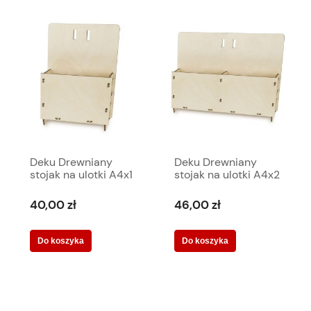
Deku Drewniany
Deku Drewniany
stojak na ulotki A4x1
stojak na ulotki A4x2
23x27,5x13 cm
45x27,5x13 cm
570160
570207
40,00 zł
46,00 zł
Do koszyka
Do koszyka