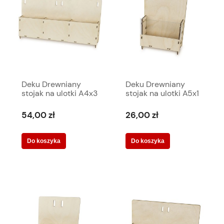
Deku Drewniany
Deku Drewniany
stojak na ulotki A4x3
stojak na ulotki A5x1
65,5x27,5x14 cm
+ akryl 18x22,5x12
570245
cm 570023
54,00 zł
26,00 zł
Do koszyka
Do koszyka