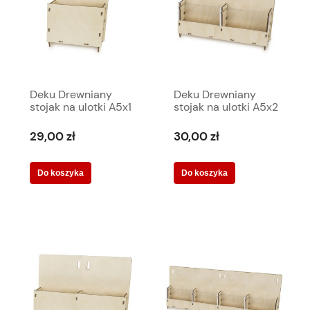
Deku Drewniany
Deku Drewniany
stojak na ulotki A5x1
stojak na ulotki A5x2
18x22,5x12 cm
+ akryl 32,5x23x12
570153
cm 570061
29,00 zł
30,00 zł
Do koszyka
Do koszyka