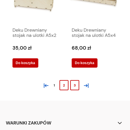
Deku Drewniany
Deku Drewniany
stojak na ulotki A5x2
stojak na ulotki A5x4
32,5x23x12 cm
+ akryl 65,5x22,5x12
570191
cm
35,00 zł
68,00 zł
Do koszyka
Do koszyka
«
»
1
2
3
WARUNKI ZAKUPÓW