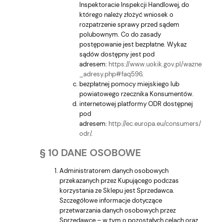
Inspektoracie Inspekcji Handlowej, do
którego należy złożyć wniosek o
rozpatrzenie sprawy przed sądem
polubownym. Co do zasady
postępowanie jest bezpłatne. Wykaz
sądów dostępny jest pod
adresem:
https://www.uokik.gov.pl/wazne
_adresy.php#faq596
.
bezpłatnej pomocy miejskiego lub
powiatowego rzecznika Konsumentów.
internetowej platformy ODR dostępnej
pod
adresem:
http://ec.europa.eu/consumers/
odr/
.
§ 10 DANE OSOBOWE
Administratorem danych osobowych
przekazanych przez Kupującego podczas
korzystania ze Sklepu jest Sprzedawca.
Szczegółowe informacje dotyczące
przetwarzania danych osobowych przez
Sprzedawcę – w tym o pozostałych celach oraz