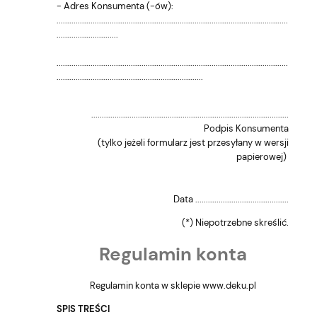
- Adres Konsumenta (-ów):
.............................................................................................................
.............................
.............................................................................................................
.....................................................................
.............................................................................................
Podpis Konsumenta
(tylko jeżeli formularz jest przesyłany w wersji
papierowej)
Data ............................................
(*) Niepotrzebne skreślić.
Regulamin konta
Regulamin konta w sklepie www.deku.pl
SPIS TREŚCI