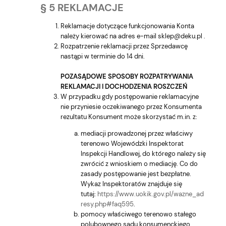
§ 5 REKLAMACJE
Reklamacje dotyczące funkcjonowania Konta
należy kierować na adres e-mail sklep@deku.pl .
Rozpatrzenie reklamacji przez Sprzedawcę
nastąpi w terminie do 14 dni.
POZASĄDOWE SPOSOBY ROZPATRYWANIA
REKLAMACJI I DOCHODZENIA ROSZCZEŃ
W przypadku gdy postępowanie reklamacyjne
nie przyniesie oczekiwanego przez Konsumenta
rezultatu Konsument może skorzystać m.in. z:
mediacji prowadzonej przez właściwy
terenowo Wojewódzki Inspektorat
Inspekcji Handlowej, do którego należy się
zwrócić z wnioskiem o mediację. Co do
zasady postępowanie jest bezpłatne.
Wykaz Inspektoratów znajduje się
tutaj:
https://www.uokik.gov.pl/wazne_ad
resy.php#faq595
.
pomocy właściwego terenowo stałego
polubownego sądu konsumenckiego