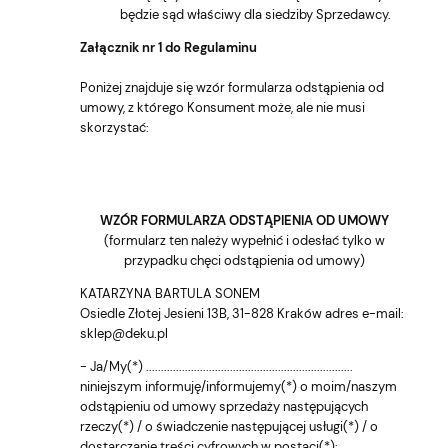
będzie sąd właściwy dla siedziby Sprzedawcy.
Załącznik nr 1 do Regulaminu
Poniżej znajduje się wzór formularza odstąpienia od
umowy, z którego Konsument może, ale nie musi
skorzystać:
WZÓR FORMULARZA ODSTĄPIENIA OD UMOWY
(formularz ten należy wypełnić i odesłać tylko w
przypadku chęci odstąpienia od umowy)
KATARZYNA BARTULA SONEM
Osiedle Złotej Jesieni 13B, 31-828 Kraków adres e-mail:
sklep@deku.pl
- Ja/My(*) .....................................................................
niniejszym informuję/informujemy(*) o moim/naszym
odstąpieniu od umowy sprzedaży następujących
rzeczy(*) / o świadczenie następującej usługi(*) / o
dostarczanie treści cyfrowych w postaci(*):