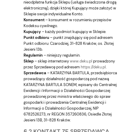
nieodpłatna funkcja Sklepu (usługa świadczona drogą
elektroniczną), dzięki której Kupujący może założyć w
Sklepie swoje indywidualne Konto.
Konsument
– konsument w rozumieniu przepisów
Kodeksu cywilnego.
Kupujący
– każdy podmiot kupujący w Sklepie.
Punkt odbioru
– punkt znajdujący się pod adresem
Punkt odbioru: Czarodziej, 31-828 Kraków, os. Złotej
Jesieni 13b.
Regulamin
– niniejszy regulamin.
Sklep
– sklep internetowy
www.deku.pl
prowadzony
przez Sprzedawcę pod adresem
https://deku.pl
.
Sprzedawca
– KATARZYNA BARTULA, przedsiębiorca
prowadzący działalność gospodarczą pod nazwą
KATARZYNA BARTULA SONEM, wpisany do Centralnej
Ewidencji i Informacji o Działalności Gospodarczej
prowadzonej przez ministra właściwego do spraw
gospodarki i prowadzenia Centralnej Ewidencji i
Informacji o Działalności Gospodarczej, NIP
6782526273, nr REGON 357260836, Osiedle Złotej
Jesieni 13B, 31-828 Kraków.
§ 2 KONTAKT ZE SPRZEDAWCĄ