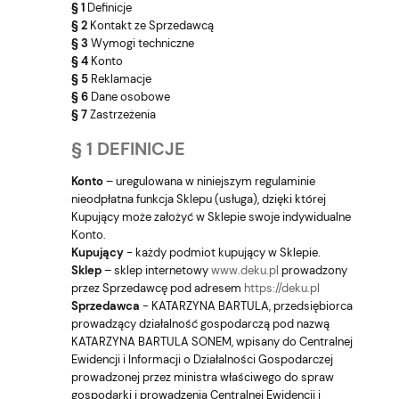
§ 1
Definicje
§ 2
Kontakt ze Sprzedawcą
§ 3
Wymogi techniczne
§ 4
Konto
§ 5
Reklamacje
§ 6
Dane osobowe
§ 7
Zastrzeżenia
§ 1 DEFINICJE
Konto
– uregulowana w niniejszym regulaminie
nieodpłatna funkcja Sklepu (usługa), dzięki której
Kupujący może założyć w Sklepie swoje indywidualne
Konto.
Kupujący
- każdy podmiot kupujący w Sklepie.
Sklep
– sklep internetowy
www.deku.pl
prowadzony
przez Sprzedawcę pod adresem
https://deku.pl
Sprzedawca
- KATARZYNA BARTULA, przedsiębiorca
prowadzący działalność gospodarczą pod nazwą
KATARZYNA BARTULA SONEM, wpisany do Centralnej
Ewidencji i Informacji o Działalności Gospodarczej
prowadzonej przez ministra właściwego do spraw
gospodarki i prowadzenia Centralnej Ewidencji i