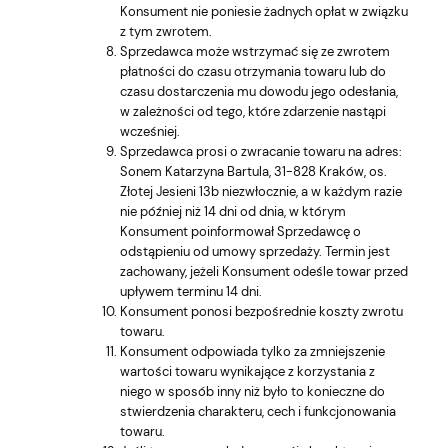
Konsument nie poniesie żadnych opłat w związku
z tym zwrotem.
Sprzedawca może wstrzymać się ze zwrotem
płatności do czasu otrzymania towaru lub do
czasu dostarczenia mu dowodu jego odesłania,
w zależności od tego, które zdarzenie nastąpi
wcześniej.
Sprzedawca prosi o zwracanie towaru na adres:
Sonem Katarzyna Bartula, 31-828 Kraków, os.
Złotej Jesieni 13b niezwłocznie, a w każdym razie
nie później niż 14 dni od dnia, w którym
Konsument poinformował Sprzedawcę o
odstąpieniu od umowy sprzedaży. Termin jest
zachowany, jeżeli Konsument odeśle towar przed
upływem terminu 14 dni.
Konsument ponosi bezpośrednie koszty zwrotu
towaru.
Konsument odpowiada tylko za zmniejszenie
wartości towaru wynikające z korzystania z
niego w sposób inny niż było to konieczne do
stwierdzenia charakteru, cech i funkcjonowania
towaru.