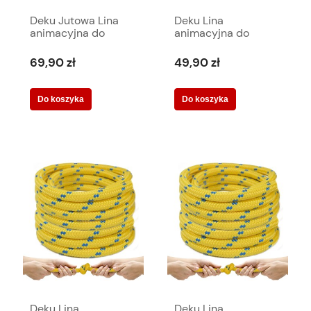
Deku Jutowa Lina
Deku Lina
animacyjna do
animacyjna do
przeciągania 7,5
przeciągania 10
metra
metrów 578111
69,90 zł
49,90 zł
Do koszyka
Do koszyka
Deku Lina
Deku Lina