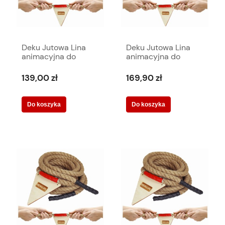
Deku Jutowa Lina
Deku Jutowa Lina
animacyjna do
animacyjna do
przeciągania 20
przeciągania 25
metrów
metrów
139,00 zł
169,90 zł
Do koszyka
Do koszyka