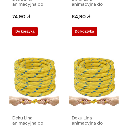
animacyjna do
animacyjna do
przeciągania 15
przeciągania 20
metrów 578128
metrów 578135
74,90 zł
84,90 zł
Do koszyka
Do koszyka
Deku Lina
Deku Lina
animacyjna do
animacyjna do