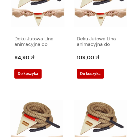
Deku Jutowa Lina
Deku Jutowa Lina
animacyjna do
animacyjna do
przeciągania 10
przeciągania 15
metrów
metrów
84,90 zł
109,00 zł
Do koszyka
Do koszyka