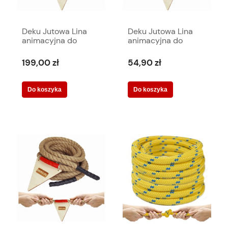
Deku Jutowa Lina
Deku Jutowa Lina
animacyjna do
animacyjna do
przeciągania 30
przeciągania 5
metrów
metrów
199,00 zł
54,90 zł
Do koszyka
Do koszyka