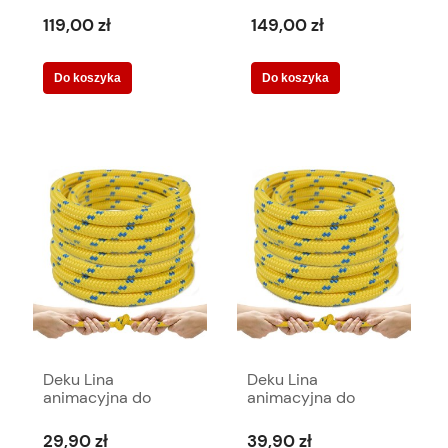
przeciągania 25
przeciągania 30
metrów 578418
metrów 578425
119,00 zł
149,00 zł
Do koszyka
Do koszyka
Deku Lina
Deku Lina
animacyjna do
animacyjna do
przeciągania 5
przeciągania 7,5
metrów 578098
metra 578104
29,90 zł
39,90 zł