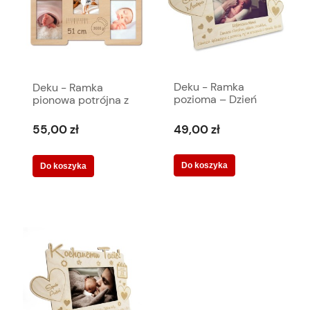
Deku - Ramka
Deku - Ramka
pozioma – Dzień
pionowa potrójna z
Mamy 10 x 15 cm -
imieniem i
000165
metryczką 3x 10 x 15
49,00 zł
55,00 zł
cm
Do koszyka
Do koszyka