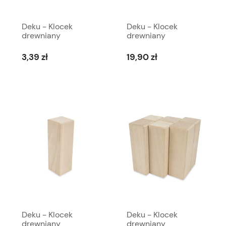
Deku - Klocek
Deku - Klocek
drewniany
drewniany
szlifowany i
szlifowany i
frezowany 2x4x8 cm
frezowany 2x4x8 cm
3,39 zł
19,90 zł
R3 574076
x6 szt. R3 000062
Deku - Klocek
Deku - Klocek
drewniany
drewniany