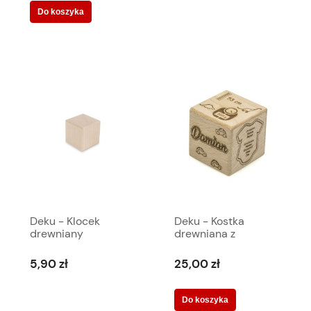
Do koszyka
Deku - Klocek
Deku - Kostka
drewniany
drewniana z
szlifowany i
metryczką 5x5x5
frezowany 5x5x5 cm
cm- 000096
5,90 zł
25,00 zł
R3 574014
Do koszyka