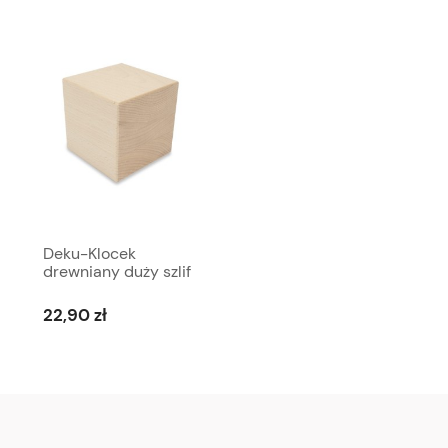
Deku-Klocek
drewniany duży szlif
i frezowany 10x10x10
cm R5 drewno
22,90 zł
bukowe-574038