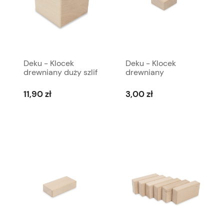
Deku - Klocek
Deku - Klocek
drewniany duży szlif
drewniany
i frezowany 7X7X7
szlifowany i
cm R5 drewno
frezowany 2x4x4 cm
11,90 zł
3,00 zł
bukowe 574021
R3 574083