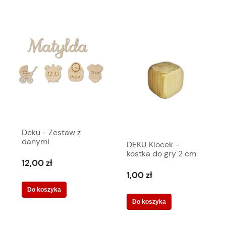
Deku - Zestaw z
danymi
DEKU Klocek -
metrycznymi - 5
kostka do gry 2 cm
elementów 000089
12,00 zł
1,00 zł
Do koszyka
Do koszyka