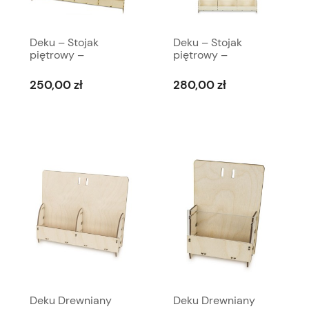
Deku – Stojak
Deku – Stojak
piętrowy –
piętrowy –
kaskadowy 65,5 x
kaskadowy stojący
74,3 cm 570139
120 x 80 cm
250,00 zł
280,00 zł
570139a
Deku Drewniany
Deku Drewniany