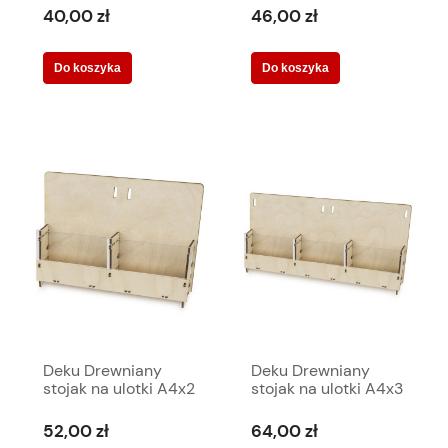
570160
570207
40,00 zł
46,00 zł
Do koszyka
Do koszyka
Deku Drewniany
Deku Drewniany
stojak na ulotki A4x2
stojak na ulotki A4x3
+ akryl 45x27,5x13
+ akryl 65,5x27,5x14
cm 570078
cm 570115
52,00 zł
64,00 zł