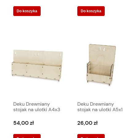
Do koszyka
Do koszyka
Deku Drewniany
Deku Drewniany
stojak na ulotki A4x3
stojak na ulotki A5x1
65,5x27,5x14 cm
+ akryl 18x22,5x12
570245
cm 570023
54,00 zł
26,00 zł