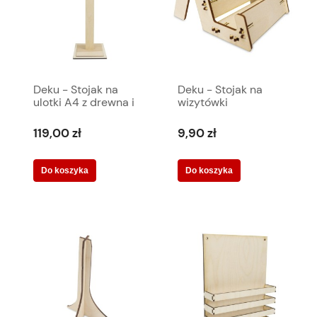
Deku - Stojak na
Deku - Stojak na
ulotki A4 z drewna i
wizytówki
akrylu modułowy na
Wizytownik 10x7x10
nodze (3) 100x48
cm
119,00 zł
9,90 zł
cm 570009
Do koszyka
Do koszyka