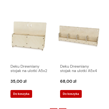
Deku Drewniany
Deku Drewniany
stojak na ulotki A5x2
stojak na ulotki A5x4
32,5x23x12 cm
+ akryl 65,5x22,5x12
570191
cm
35,00 zł
68,00 zł
Do koszyka
Do koszyka