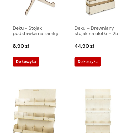
Deku - Stojak
Deku – Drewniany
podstawka na ramkę
stojak na ulotki – 25
książkę zdjęcie
cm x 35 cm x 6 cm -
notatki 000101
000184
8,90 zł
44,90 zł
Do koszyka
Do koszyka