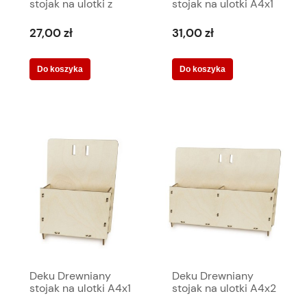
stojak na ulotki z
stojak na ulotki A4x1
niskim frontem A6x2
+ akryl 23x27,5x13
27x18,5x10 cm
cm 570030
27,00 zł
31,00 zł
570306
Do koszyka
Do koszyka
Deku Drewniany
Deku Drewniany
stojak na ulotki A4x1
stojak na ulotki A4x2
23x27,5x13 cm
45x27,5x13 cm