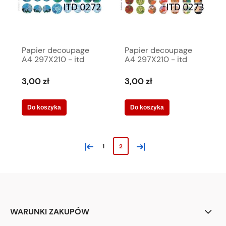
Papier decoupage
Papier decoupage
A4 297X210 - itd
A4 297X210 - itd
0272m 1012
0273m 1013
3,00 zł
3,00 zł
Do koszyka
Do koszyka
«
»
1
2
WARUNKI ZAKUPÓW