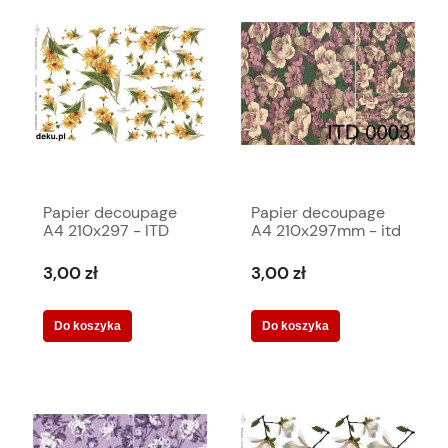
Papier decoupage
Papier decoupage
A4 210x297 - ITD
A4 210x297mm - itd
330m | Papier w
0003m 978
kwiatki - Nagietki
3,00 zł
3,00 zł
445
Do koszyka
Do koszyka