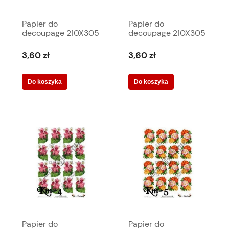
Papier do
Papier do
decoupage 210X305
decoupage 210X305
- Art-Butique Km-19
- Art-Butique Km-2
1901
1884
3,60 zł
3,60 zł
Do koszyka
Do koszyka
Papier do
Papier do