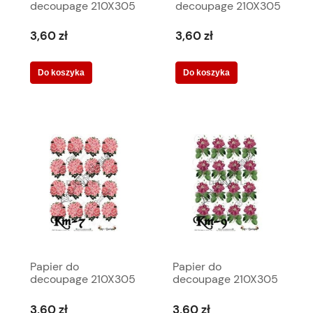
decoupage 210X305
decoupage 210X305
- Art-Butique Km-4
- Art-Butique Km-5
1886
1887
3,60 zł
3,60 zł
Do koszyka
Do koszyka
Papier do
Papier do
decoupage 210X305
decoupage 210X305
- Art-Butique Km-7
- Art-Butique Km-9
1889
1891
3,60 zł
3,60 zł