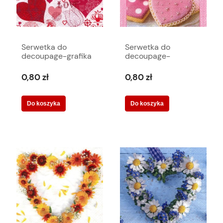
Serwetka do
Serwetka do
decoupage-grafika
decoupage-
walentynkowa 6046
lukrowane serca
6048
0,80 zł
0,80 zł
Do koszyka
Do koszyka