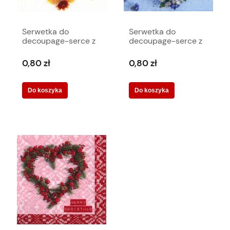
Serwetka do
Serwetka do
decoupage-serce z
decoupage-serce z
nagietków 6050
polnych kwiatów
6045
0,80 zł
0,80 zł
Do koszyka
Do koszyka