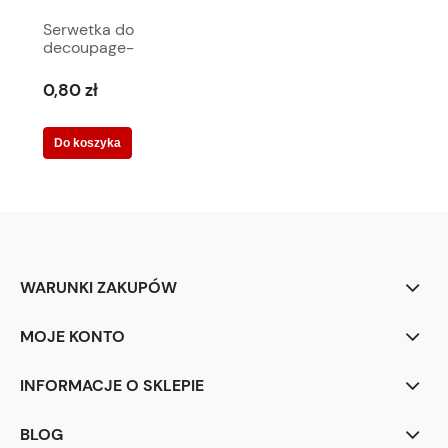
Serwetka do
decoupage-
świąteczne serce
6049
0,80 zł
Do koszyka
WARUNKI ZAKUPÓW
MOJE KONTO
INFORMACJE O SKLEPIE
BLOG