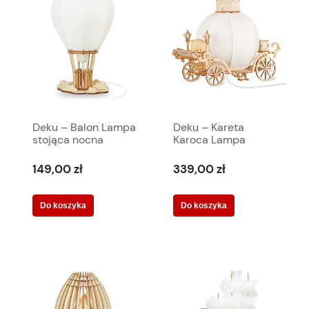
Deku – Balon Lampa
Deku – Kareta
stojąca nocna
Karoca Lampa
drewniana Biała
stojąca nocna
oprawka L701924
dekoracyjna
149,00 zł
339,00 zł
drewniana Do
pokoiku dziecięcego
Do koszyka
Do koszyka