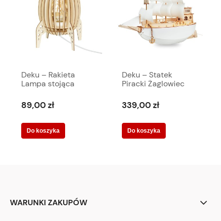
Deku – Rakieta
Deku – Statek
Lampa stojąca
Piracki Żaglowiec
dekoracyjna
Lampa stojąca
drewniana Biała
nocna dekoracyjna
89,00 zł
339,00 zł
oprawka L576308
drewniana Do
pokoiku dziecięcego
Do koszyka
Do koszyka
WARUNKI ZAKUPÓW