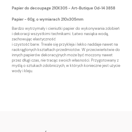
Papier do decoupage 210X305 - Art-Butique Od-14 3858
Papier - 60g, o wymiarach 210x305mm
Bardzo wytrzymały i cieniutki papier do wykonywania zdobień
i dekoracji wszystkimi technikami. Łatwo nasiąka wodą,
zachowując elastyczność
i czystość barw. Trwale się przykleja i lekko naddaje nawet na
raokrąglonych kształtach przedmiotów. W przeciwieństwie do
innych papierów dekoracyjnych może być moczony nawet
przez długi czas, nie tracąc swoich własności. Przygotowany z
myślą o sztukach zdobniczych, w których konieczne jest użycie
wody i kleju.