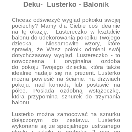
Deku- Lusterko - Balonik
Chcesz odświeżyć wygląd pokoiku swojej
pociechy? Mamy dla Ciebie coś idealnie
na tę okazję. Lustereczko w kształcie
balonu do udekorowania pokoiku Twojego
dziecka. Niesamowite wzory, które
sprawią, że Wasz pokoik odmieni swój
dotychczasowy wygląd. Lustereczko - to
nowoczesna i oryginalna ozdoba
do pokoju Twojego dziecka, która także
idealnie nadaje się na prezent. Lusterko
można powiesić na ścianie, na drzwiach
pokoju, nad komodą lub postawić na
półce. Posiada ozdobną wstążeczkę,
która przypomina sznurek do trzymania
balonu.
Lusterko można zamocować na sznurku
dołączonym do zestawu. Lusterko
wykonane są ze specjalnego lustrzanego
akrylu i sklejki o grubości 3 mm co