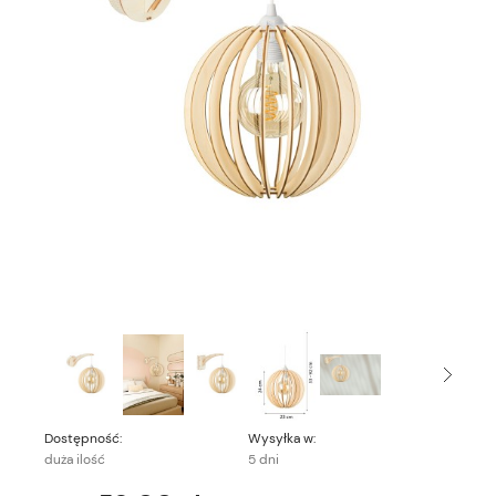
Dostępność:
Wysyłka w:
duża ilość
5 dni