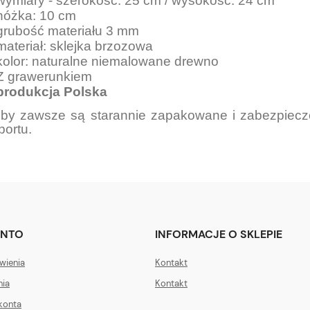
wymiary - szerokość: 25 cm / wysokość: 24 cm
nóżka: 10 cm
grubość materiału 3 mm
materiał: sklejka brzozowa
kolor: naturalne niemalowane drewno
Z grawerunkiem
produkcja Polska
by zawsze są starannie zapakowane i zabezpieczo
portu.
ONTO
INFORMACJE O SKLEPIE
wienia
Kontakt
nia
Kontakt
konta