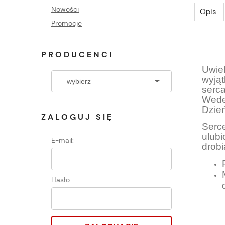
Nowości
Opis
Promocje
PRODUCENCI
Uwie
wyją
serc
Wede
Dzień
ZALOGUJ SIĘ
Serc
ulub
E-mail:
drob
Hasło: