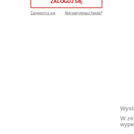
ZALOGUJ SIĘ
Zarejestruj się
Nie pamiętasz hasła?
Wyst
W zes
wype