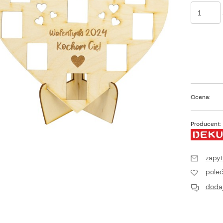
Ocena:
Producent:
zapyt
pole
dodaj