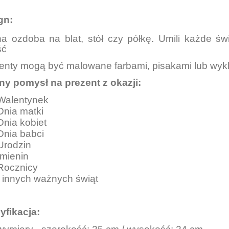
gn:
na ozdoba na blat, stół czy półkę. Umili każde św
ść
enty mogą być malowane farbami, pisakami lub wy
ny pomysł na prezent z okazji:
Walentynek
Dnia matki
Dnia kobiet
Dnia babci
Urodzin
Imienin
Rocznicy
I innych ważnych świąt
yfikacja: