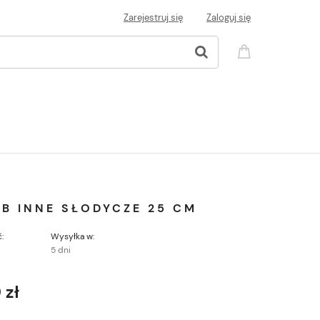
Zarejestruj się
Zaloguj się
B INNE SŁODYCZE 25 CM
:
Wysyłka w:
5 dni
 zł