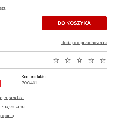
szt.
DO KOSZYKA
dodaj do przechowalni
Kod produktu:
700491
aj o produkt
ć znajomemu
 opinię