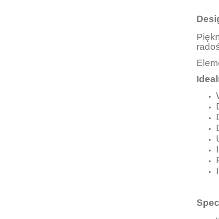
Desi
Pięk
rado
Elem
Ideal
Spec