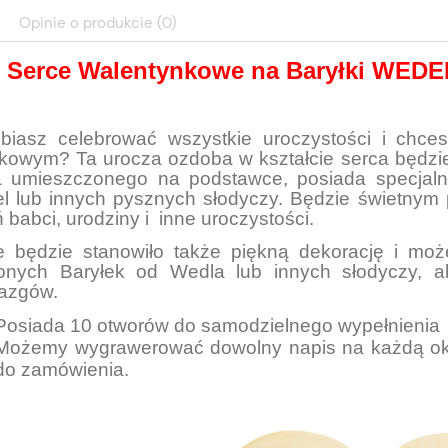
Opinie o produkcie (0)
Serce Walentynkowe na Baryłki WEDEL
lbiasz celebrować wszystkie uroczystości i ch
tkowym? Ta urocza ozdoba w kształcie serca będzi
a umieszczonego na podstawce, posiada specjal
l lub innych pysznych słodyczy. Będzie świetnym
 babci, urodziny i inne uroczystości.
e będzie stanowiło także piękną dekorację i moż
ionych Baryłek od Wedla lub innych słodyczy, 
iazgów.
Posiada 10 otworów do samodzielnego wypełnienia
Możemy wygrawerować dowolny napis na każdą ok
do zamówienia.