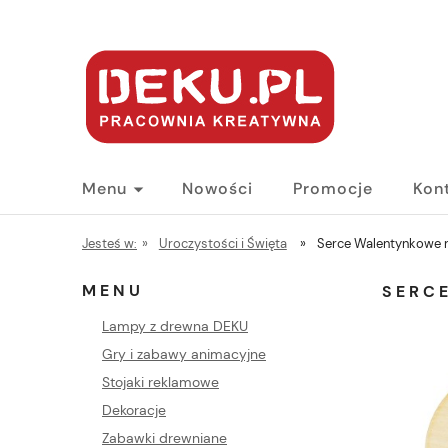
Menu
Nowości
Promocje
Kon
Jesteś w:
»
Uroczystości i Święta
»
Serce Walentynkowe n
MENU
SERC
Lampy z drewna DEKU
Gry i zabawy animacyjne
Stojaki reklamowe
Dekoracje
Zabawki drewniane