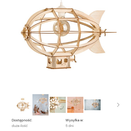
Dostępność:
Wysyłka w:
duża ilość
5 dni