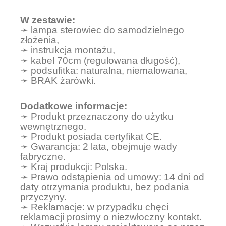
W zestawie:
➛ lampa sterowiec do samodzielnego
złożenia,
➛ instrukcja montażu,
➛ kabel 70cm (regulowana długość),
➛ podsufitka: naturalna, niemalowana,
➛ BRAK żarówki.
Dodatkowe informacje:
➛ Produkt przeznaczony do użytku
wewnętrznego.
➛ Produkt posiada certyfikat CE.
➛ Gwarancja: 2 lata, obejmuje wady
fabryczne.
➛ Kraj produkcji: Polska.
➛ Prawo odstąpienia od umowy: 14 dni od
daty otrzymania produktu, bez podania
przyczyny.
➛ Reklamacje: w przypadku chęci
reklamacji prosimy o niezwłoczny kontakt.