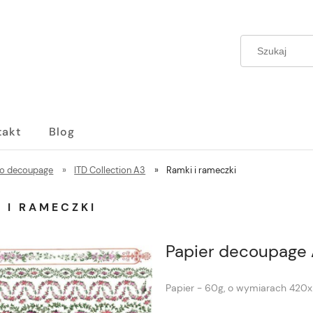
takt
Blog
do decoupage
»
ITD Collection A3
»
Ramki i rameczki
 I RAMECZKI
Papier decoupage 
Papier - 60g, o wymiarach 420