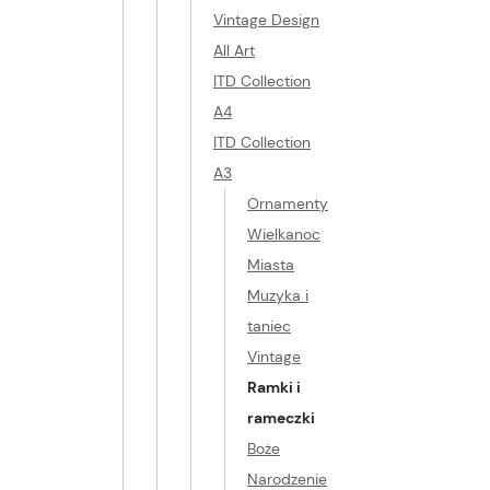
Vintage Design
All Art
ITD Collection
A4
ITD Collection
A3
Ornamenty
Wielkanoc
Miasta
Muzyka i
taniec
Vintage
Ramki i
rameczki
Boże
Narodzenie