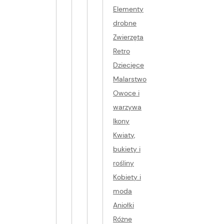
Elementy
drobne
Zwierzęta
Retro
Dziecięce
Malarstwo
Owoce i
warzywa
Ikony
Kwiaty,
bukiety i
rośliny
Kobiety i
moda
Aniołki
Różne