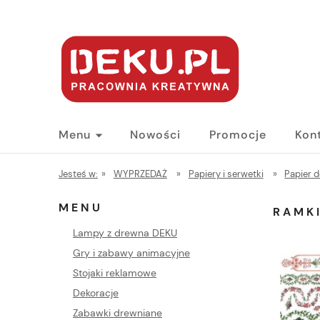
Menu
Nowości
Promocje
Kon
Jesteś w:
»
WYPRZEDAŻ
»
Papiery i serwetki
»
Papier 
MENU
RAMKI
Lampy z drewna DEKU
Gry i zabawy animacyjne
Stojaki reklamowe
Dekoracje
Zabawki drewniane