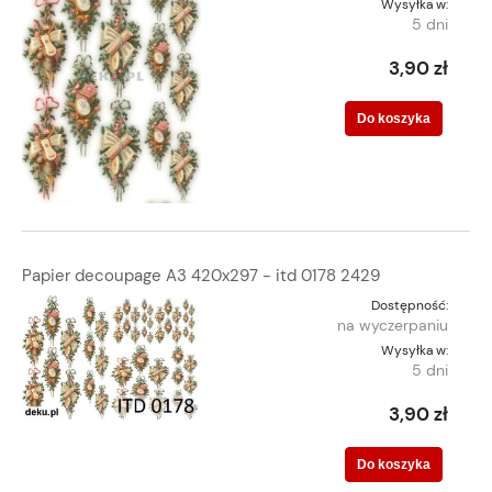
Wysyłka w:
5 dni
3,90 zł
Do koszyka
Papier decoupage A3 420x297 - itd 0178 2429
Dostępność:
na wyczerpaniu
Wysyłka w:
5 dni
3,90 zł
Do koszyka